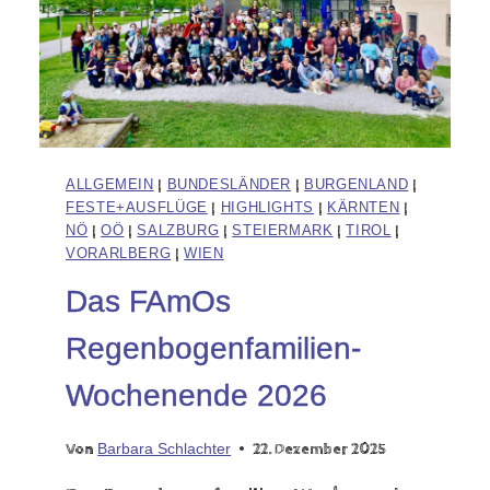
ALLGEMEIN
|
BUNDESLÄNDER
|
BURGENLAND
|
FESTE+AUSFLÜGE
|
HIGHLIGHTS
|
KÄRNTEN
|
NÖ
|
OÖ
|
SALZBURG
|
STEIERMARK
|
TIROL
|
VORARLBERG
|
WIEN
Das FAmOs
Regenbogenfamilien-
Wochenende 2026
Von
Barbara Schlachter
22. Dezember 2025